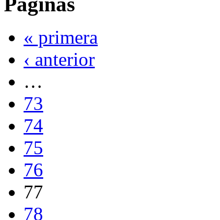
Páginas
« primera
‹ anterior
…
73
74
75
76
77
78