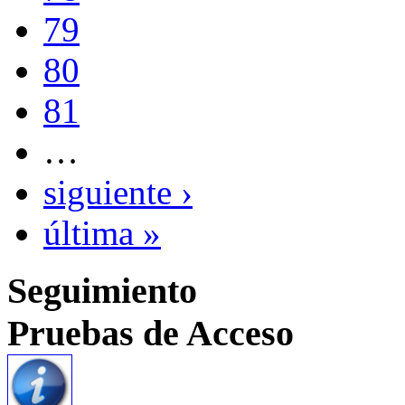
79
80
81
…
siguiente ›
última »
Seguimiento
Pruebas de Acceso