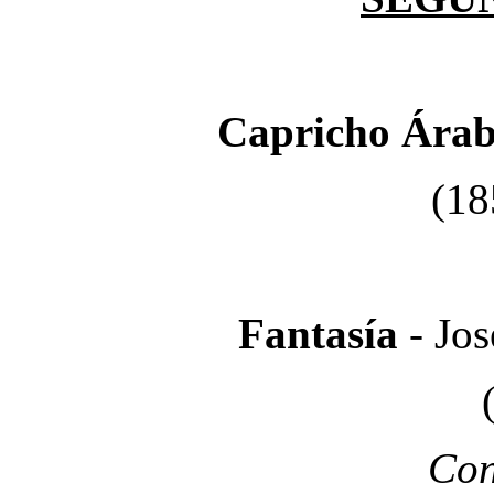
Capricho Ára
(18
Fantasía
- Jo
Con