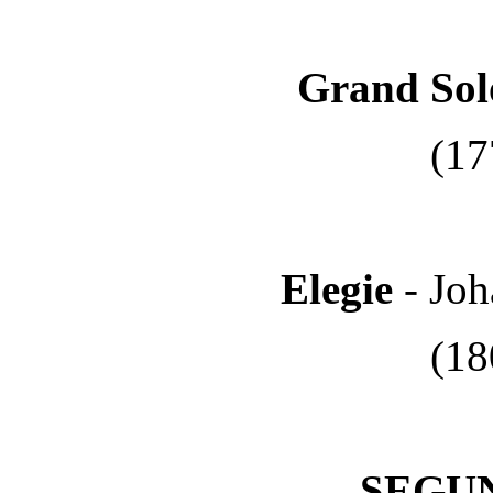
Grand So
(17
Elegie
- Jo
(18
SEGU